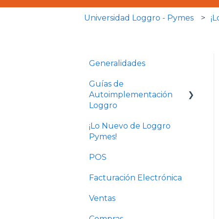
Universidad Loggro - Pymes
¡
Generalidades
Guías de
Autoimplementación
Loggro
¡Lo Nuevo de Loggro
Plan Facturación
Pymes!
Electrónica
POS
Plan Básico y Estándar
(sin contabilidad)
Facturación Electrónica
Solo Contabilidad
Ventas
Compras