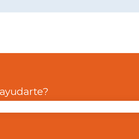
menú de
ayudarte?
campo de búsqueda está vacío.