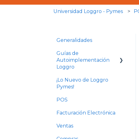
Universidad Loggro - Pymes
P
Generalidades
Guías de
Autoimplementación
Loggro
¡Lo Nuevo de Loggro
Plan Facturación
Pymes!
Electrónica
POS
Plan Básico y Estándar
(sin contabilidad)
Facturación Electrónica
Solo Contabilidad
Ventas
Compras