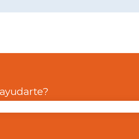
menú de
ayudarte?
campo de búsqueda está vacío.