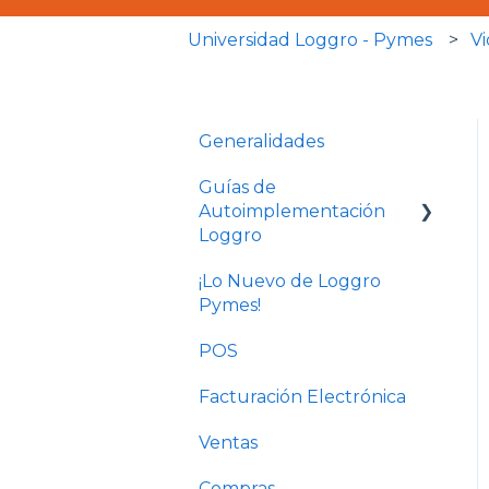
Universidad Loggro - Pymes
Vi
Generalidades
Guías de
Autoimplementación
Loggro
¡Lo Nuevo de Loggro
Plan Facturación
Pymes!
Electrónica
POS
Plan Básico y Estándar
(sin contabilidad)
Facturación Electrónica
Solo Contabilidad
Ventas
Compras