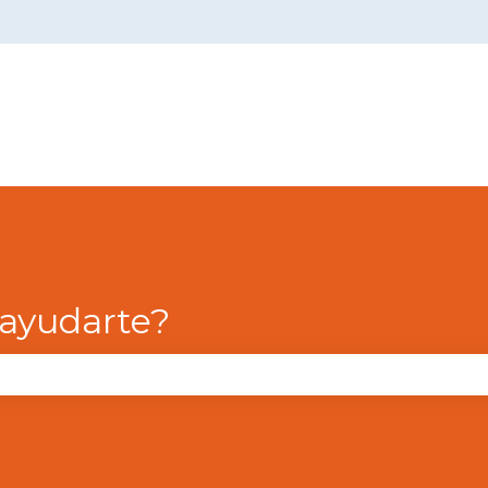
menú de
ayudarte?
campo de búsqueda está vacío.