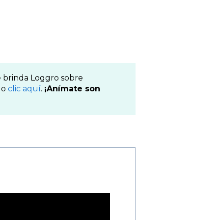
 brinda Loggro sobre
do
clic aquí
.
¡Anímate son