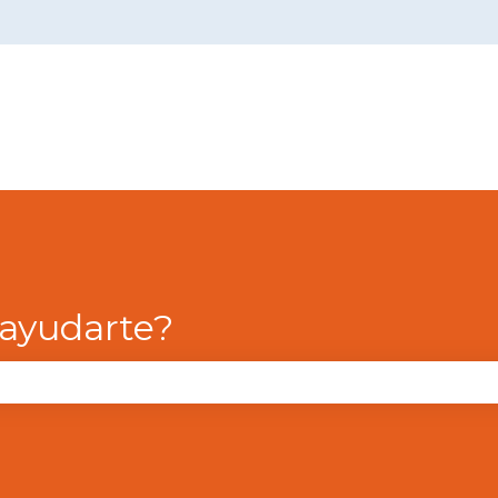
menú de
ayudarte?
campo de búsqueda está vacío.