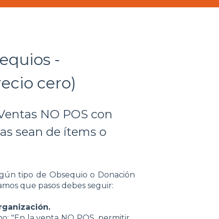
equios -
ecio cero)
 Ventas NO POS con
tas sean de ítems o
lgún tipo de Obsequio o Donación
tamos que pasos debes seguir:
rganización.
mo: "En la venta NO POS, permitir