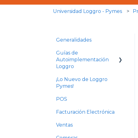
Universidad Loggro - Pymes
P
Generalidades
Guías de
Autoimplementación
Loggro
¡Lo Nuevo de Loggro
Plan Facturación
Pymes!
Electrónica
POS
Plan Básico y Estándar
(sin contabilidad)
Facturación Electrónica
Solo Contabilidad
Ventas
Compras