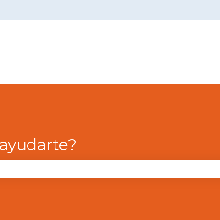
menú de
ayudarte?
campo de búsqueda está vacío.