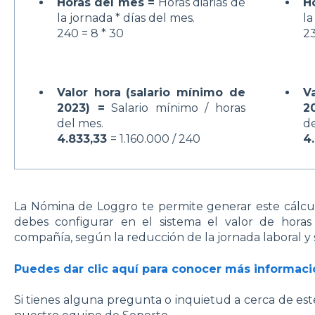
Horas del mes =
Horas diarias de
H
la jornada * días del mes.
la
240 = 8 * 30
23
Valor hora
(salario mínimo de
V
2023) =
Salario mínimo / horas
2
del mes.
de
4.833,33
= 1.160.000 / 240
4
La Nómina de Loggro te permite generar este cálcu
debes configurar en el sistema el valor de horas
compañía, según la reducción de la jornada laboral y s
Puedes dar clic aquí para conocer más informaci
Si tienes alguna pregunta o inquietud a cerca de es