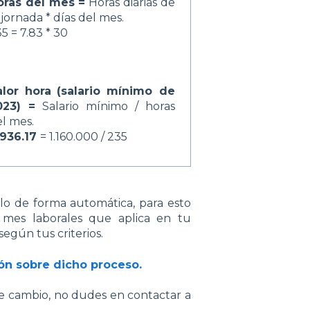
oras del mes =
Horas diarias de
 jornada * días del mes.
5 = 7.83 * 30
alor hora
(salario mínimo de
023) =
Salario mínimo / horas
l mes.
.936.17
= 1.160.000 / 235
lo de forma automática, para esto
 mes laborales que aplica en tu
egún tus criterios.
ón sobre dicho proceso.
te cambio, no dudes en contactar a