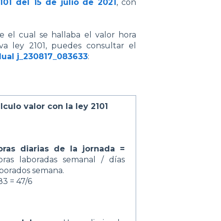
101 del 15 de julio de 2021
, con
 el cual se hallaba el valor hora
a ley 2101, puedes consultar el
ual j_230817_083633
:
lculo valor con la ley 2101
oras diarias de la jornada =
oras laboradas semanal / días
aborados semana.
83 = 47/6