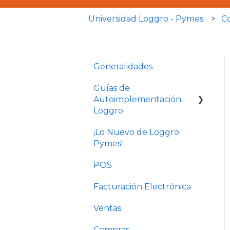
Universidad Loggro - Pymes
C
Generalidades
Guías de
Autoimplementación
Loggro
¡Lo Nuevo de Loggro
Plan Facturación
Pymes!
Electrónica
POS
Plan Básico y Estándar
(sin contabilidad)
Facturación Electrónica
Solo Contabilidad
Ventas
Compras