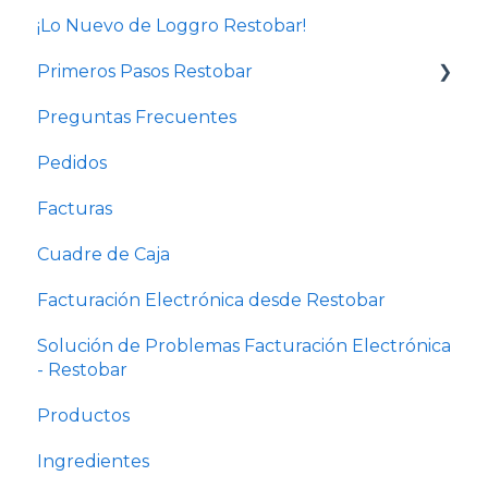
¡Lo Nuevo de Loggro Restobar!
Primeros Pasos Restobar
Preguntas Frecuentes
Cursos de administración de Restaurantes y
Bares
Pedidos
Configuración de negocio
Facturas
Usuarios y permisos
Cuadre de Caja
Configuración comanda e impresora
Facturación Electrónica desde Restobar
Solución de Problemas Facturación Electrónica
- Restobar
Productos
Ingredientes