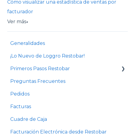
Cómo visualizar una estadística de ventas por
facturador
Ver más
▼
Generalidades
¡Lo Nuevo de Loggro Restobar!
Primeros Pasos Restobar
Preguntas Frecuentes
Cursos de administración de Restaurantes y
Bares
Pedidos
Configuración de negocio
Facturas
Usuarios y permisos
Cuadre de Caja
Configuración comanda e impresora
Facturación Electrónica desde Restobar