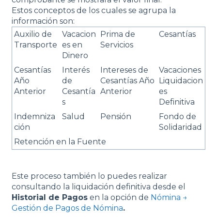
Estos conceptos de los cuales se agrupa la
información son:
Auxilio de
Vacacion
Prima de
Cesantías
Transporte
es en
Servicios
Dinero
Cesantías
Interés
Intereses de
Vacaciones
Año
de
Cesantías Año
Liquidacion
Anterior
Cesantía
Anterior
es
s
Definitiva
Indemniza
Salud
Pensión
Fondo de
ción
Solidaridad
Retención en la Fuente
Este proceso también lo puedes realizar
consultando la liquidación definitiva desde el
Historial de Pagos
en la opción de
Nómina →
Gestión de Pagos de Nómina
.