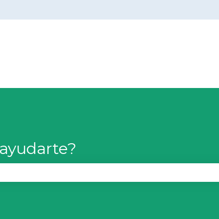
menú de
ayudarte?
campo de búsqueda está vacío.